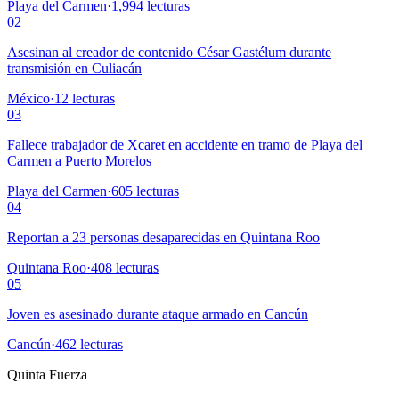
Playa del Carmen
·
1,994
lecturas
02
Asesinan al creador de contenido César Gastélum durante
transmisión en Culiacán
México
·
12
lecturas
03
Fallece trabajador de Xcaret en accidente en tramo de Playa del
Carmen a Puerto Morelos
Playa del Carmen
·
605
lecturas
04
Reportan a 23 personas desaparecidas en Quintana Roo
Quintana Roo
·
408
lecturas
05
Joven es asesinado durante ataque armado en Cancún
Cancún
·
462
lecturas
Quinta Fuerza