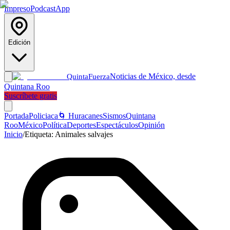
Impreso
Podcast
App
Edición
Noticias de México, desde
Quinta
Fuerza
Quintana Roo
Suscríbete gratis
Portada
Policiaca
🌀 Huracanes
Sismos
Quintana
Roo
México
Política
Deportes
Espectáculos
Opinión
Inicio
/
Etiqueta:
Animales salvajes