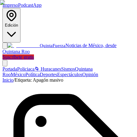
Impreso
Podcast
App
Edición
Noticias de México, desde
Quinta
Fuerza
Quintana Roo
Suscríbete gratis
Portada
Policiaca
🌀 Huracanes
Sismos
Quintana
Roo
México
Política
Deportes
Espectáculos
Opinión
Inicio
/
Etiqueta:
Apagón masivo