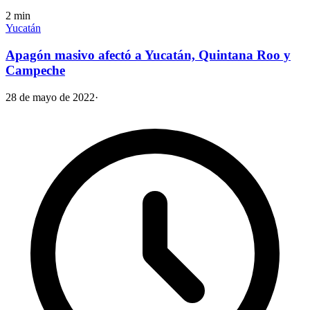
2
min
Yucatán
Apagón masivo afectó a Yucatán, Quintana Roo y
Campeche
28 de mayo de 2022
·