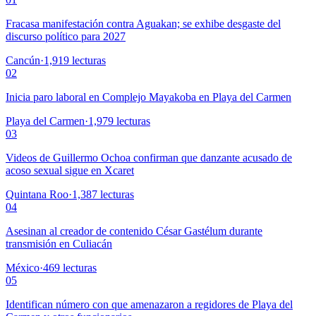
Fracasa manifestación contra Aguakan; se exhibe desgaste del
discurso político para 2027
Cancún
·
1,919
lecturas
02
Inicia paro laboral en Complejo Mayakoba en Playa del Carmen
Playa del Carmen
·
1,979
lecturas
03
Videos de Guillermo Ochoa confirman que danzante acusado de
acoso sexual sigue en Xcaret
Quintana Roo
·
1,387
lecturas
04
Asesinan al creador de contenido César Gastélum durante
transmisión en Culiacán
México
·
469
lecturas
05
Identifican número con que amenazaron a regidores de Playa del