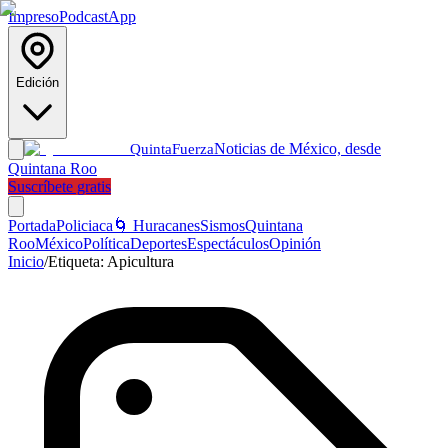
Impreso
Podcast
App
Edición
Noticias de México, desde
Quinta
Fuerza
Quintana Roo
Suscríbete gratis
Portada
Policiaca
🌀 Huracanes
Sismos
Quintana
Roo
México
Política
Deportes
Espectáculos
Opinión
Inicio
/
Etiqueta:
Apicultura