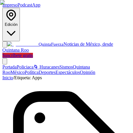
Impreso
Podcast
App
Edición
Noticias de México, desde
Quinta
Fuerza
Quintana Roo
Suscríbete gratis
Portada
Policiaca
🌀 Huracanes
Sismos
Quintana
Roo
México
Política
Deportes
Espectáculos
Opinión
Inicio
/
Etiqueta:
Apps