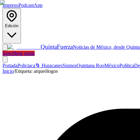
Impreso
Podcast
App
Edición
Quinta
Fuerza
Noticias de México, desde Quint
Suscríbete gratis
Portada
Policiaca
🌀 Huracanes
Sismos
Quintana Roo
México
Política
De
Inicio
/
Etiqueta:
arqueólogos