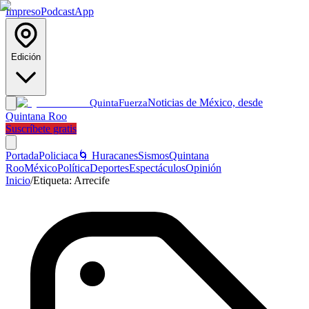
Impreso
Podcast
App
Edición
Noticias de México, desde
Quinta
Fuerza
Quintana Roo
Suscríbete gratis
Portada
Policiaca
🌀 Huracanes
Sismos
Quintana
Roo
México
Política
Deportes
Espectáculos
Opinión
Inicio
/
Etiqueta:
Arrecife