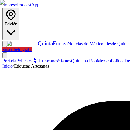
Impreso
Podcast
App
Edición
Quinta
Fuerza
Noticias de México, desde Quint
Suscríbete gratis
Portada
Policiaca
🌀 Huracanes
Sismos
Quintana Roo
México
Política
De
Inicio
/
Etiqueta:
Artesanas