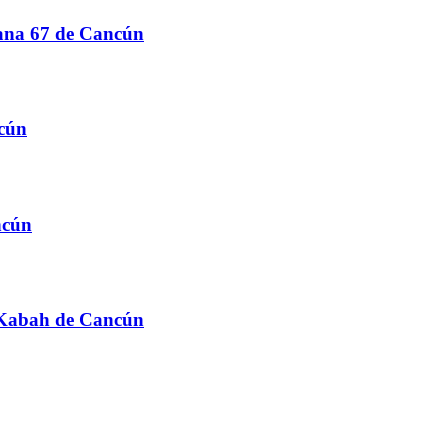
nzana 67 de Cancún
ncún
ncún
s Kabah de Cancún