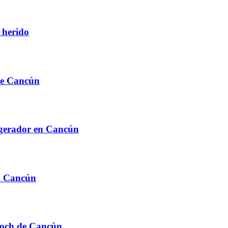
 herido
 de Cancún
rigerador en Cancún
en Cancún
Otoch de Cancún