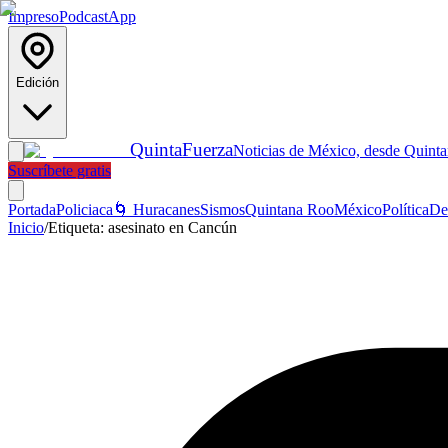
Impreso
Podcast
App
Edición
Quinta
Fuerza
Noticias de México, desde Quint
Suscríbete gratis
Portada
Policiaca
🌀 Huracanes
Sismos
Quintana Roo
México
Política
De
Inicio
/
Etiqueta:
asesinato en Cancún