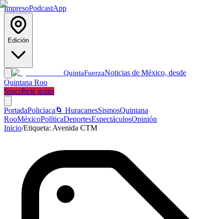
Impreso
Podcast
App
Edición
Noticias de México, desde
Quinta
Fuerza
Quintana Roo
Suscríbete gratis
Portada
Policiaca
🌀 Huracanes
Sismos
Quintana
Roo
México
Política
Deportes
Espectáculos
Opinión
Inicio
/
Etiqueta:
Avenida CTM