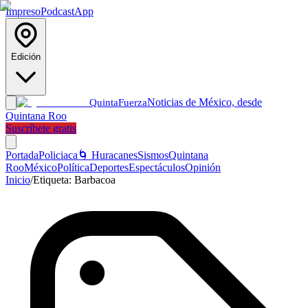
Impreso
Podcast
App
Edición
Noticias de México, desde
Quinta
Fuerza
Quintana Roo
Suscríbete gratis
Portada
Policiaca
🌀 Huracanes
Sismos
Quintana
Roo
México
Política
Deportes
Espectáculos
Opinión
Inicio
/
Etiqueta:
Barbacoa