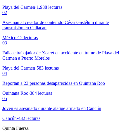
Playa del Carmen
·
1,988
lecturas
02
Asesinan al creador de contenido César Gastélum durante
transmisión en Culiacán
México
·
12
lecturas
03
Fallece trabajador de Xcaret en accidente en tramo de Playa del
Carmen a Puerto Morelos
Playa del Carmen
·
583
lecturas
04
Reportan a 23 personas desaparecidas en Quintana Roo
Quintana Roo
·
384
lecturas
05
Joven es asesinado durante ataque armado en Cancún
Cancún
·
432
lecturas
Quinta Fuerza