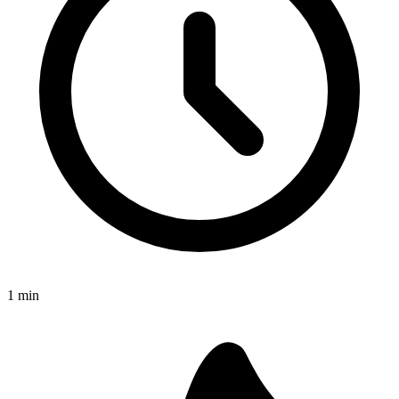
1
min