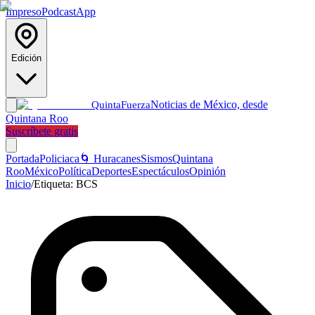
Impreso
Podcast
App
Edición
Noticias de México, desde
Quinta
Fuerza
Quintana Roo
Suscríbete gratis
Portada
Policiaca
🌀 Huracanes
Sismos
Quintana
Roo
México
Política
Deportes
Espectáculos
Opinión
Inicio
/
Etiqueta:
BCS