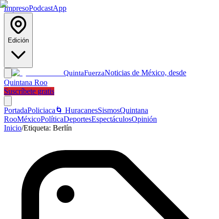
Impreso
Podcast
App
Edición
Noticias de México, desde
Quinta
Fuerza
Quintana Roo
Suscríbete gratis
Portada
Policiaca
🌀 Huracanes
Sismos
Quintana
Roo
México
Política
Deportes
Espectáculos
Opinión
Inicio
/
Etiqueta:
Berlín