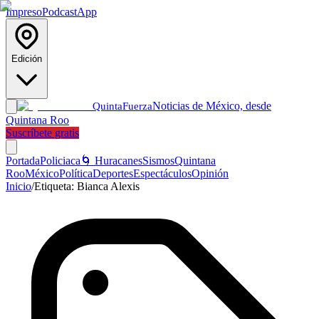
Impreso
Podcast
App
Edición
Noticias de México, desde
Quinta
Fuerza
Quintana Roo
Suscríbete gratis
Portada
Policiaca
🌀 Huracanes
Sismos
Quintana
Roo
México
Política
Deportes
Espectáculos
Opinión
Inicio
/
Etiqueta:
Bianca Alexis