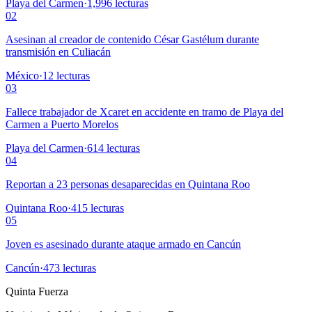
Playa del Carmen
·
1,996
lecturas
02
Asesinan al creador de contenido César Gastélum durante
transmisión en Culiacán
México
·
12
lecturas
03
Fallece trabajador de Xcaret en accidente en tramo de Playa del
Carmen a Puerto Morelos
Playa del Carmen
·
614
lecturas
04
Reportan a 23 personas desaparecidas en Quintana Roo
Quintana Roo
·
415
lecturas
05
Joven es asesinado durante ataque armado en Cancún
Cancún
·
473
lecturas
Quinta Fuerza