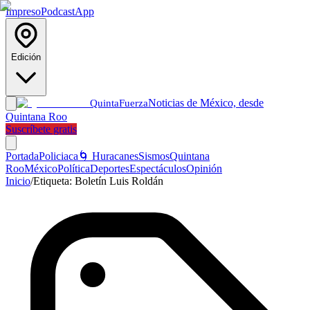
Impreso
Podcast
App
Edición
Noticias de México, desde
Quinta
Fuerza
Quintana Roo
Suscríbete gratis
Portada
Policiaca
🌀 Huracanes
Sismos
Quintana
Roo
México
Política
Deportes
Espectáculos
Opinión
Inicio
/
Etiqueta:
Boletín Luis Roldán