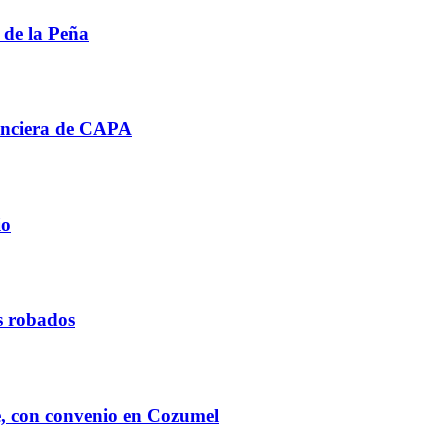
 de la Peña
nanciera de CAPA
io
s robados
e, con convenio en Cozumel