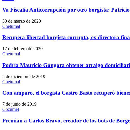
Va Fiscalía Anticorrupción por otro borgista: Patricio
30 de marzo de 2020
Chetumal
Recupera libertad borgista corrupta, ex directora fi
17 de febrero de 2020
Chetumal
Podría Mauricio Góngora obtener arraigo domiciliar
5 de diciembre de 2019
Chetumal
Con amparo, el borgista Castro Basto recuperó biene
7 de junio de 2019
Cozumel
Premian a Carlos Bravo, creador de los bots de Borg