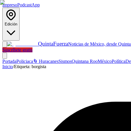
Impreso
Podcast
App
Edición
Quinta
Fuerza
Noticias de México, desde Quint
Suscríbete gratis
Portada
Policiaca
🌀 Huracanes
Sismos
Quintana Roo
México
Política
De
Inicio
/
Etiqueta:
borgista