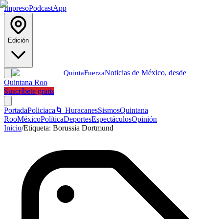
Impreso
Podcast
App
Edición
Noticias de México, desde
Quinta
Fuerza
Quintana Roo
Suscríbete gratis
Portada
Policiaca
🌀 Huracanes
Sismos
Quintana
Roo
México
Política
Deportes
Espectáculos
Opinión
Inicio
/
Etiqueta:
Borussia Dortmund