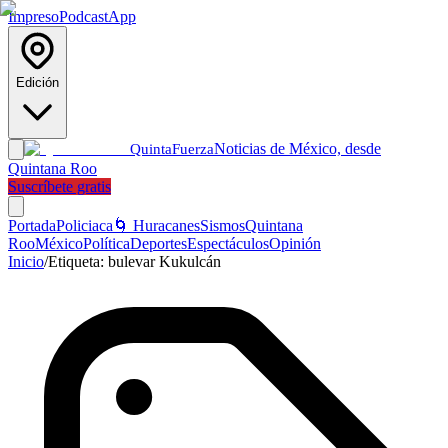
Impreso
Podcast
App
Edición
Noticias de México, desde
Quinta
Fuerza
Quintana Roo
Suscríbete gratis
Portada
Policiaca
🌀 Huracanes
Sismos
Quintana
Roo
México
Política
Deportes
Espectáculos
Opinión
Inicio
/
Etiqueta:
bulevar Kukulcán