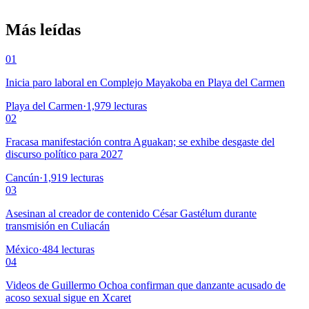
Más leídas
01
Inicia paro laboral en Complejo Mayakoba en Playa del Carmen
Playa del Carmen
·
1,979
lecturas
02
Fracasa manifestación contra Aguakan; se exhibe desgaste del
discurso político para 2027
Cancún
·
1,919
lecturas
03
Asesinan al creador de contenido César Gastélum durante
transmisión en Culiacán
México
·
484
lecturas
04
Videos de Guillermo Ochoa confirman que danzante acusado de
acoso sexual sigue en Xcaret