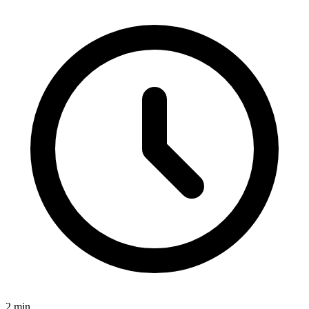
2
min