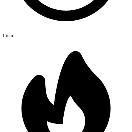
1
min