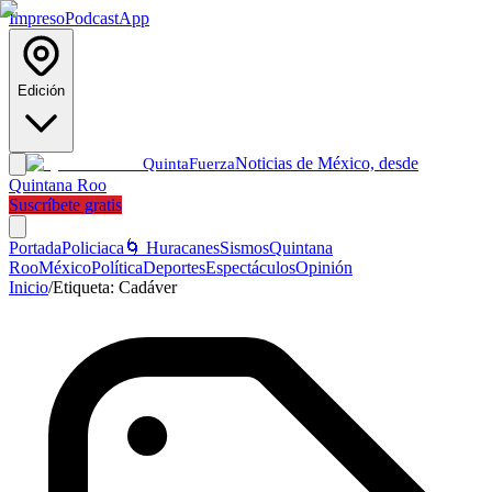
Impreso
Podcast
App
Edición
Noticias de México, desde
Quinta
Fuerza
Quintana Roo
Suscríbete gratis
Portada
Policiaca
🌀 Huracanes
Sismos
Quintana
Roo
México
Política
Deportes
Espectáculos
Opinión
Inicio
/
Etiqueta:
Cadáver