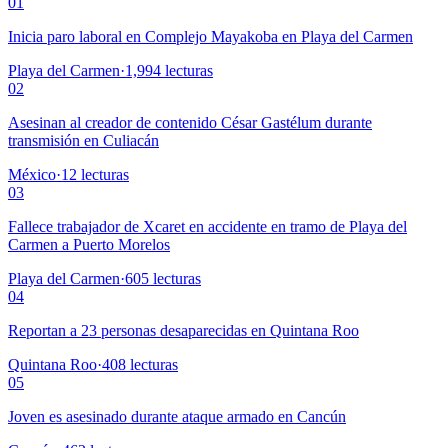
01
Inicia paro laboral en Complejo Mayakoba en Playa del Carmen
Playa del Carmen
·
1,994
lecturas
02
Asesinan al creador de contenido César Gastélum durante
transmisión en Culiacán
México
·
12
lecturas
03
Fallece trabajador de Xcaret en accidente en tramo de Playa del
Carmen a Puerto Morelos
Playa del Carmen
·
605
lecturas
04
Reportan a 23 personas desaparecidas en Quintana Roo
Quintana Roo
·
408
lecturas
05
Joven es asesinado durante ataque armado en Cancún