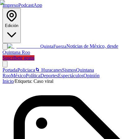
Impreso
Podcast
App
Edición
Noticias de México, desde
Quinta
Fuerza
Quintana Roo
Suscríbete gratis
Portada
Policiaca
🌀 Huracanes
Sismos
Quintana
Roo
México
Política
Deportes
Espectáculos
Opinión
Inicio
/
Etiqueta:
Caso viral