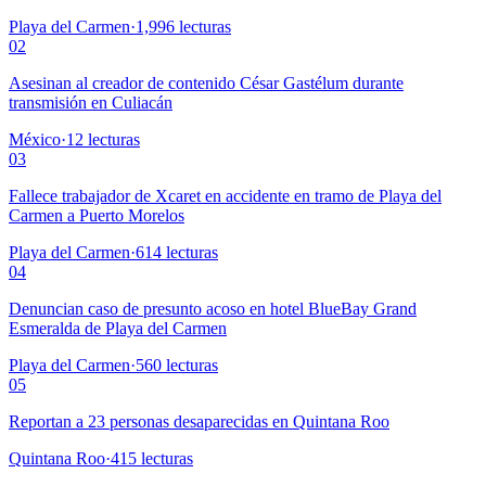
Playa del Carmen
·
1,996
lecturas
02
Asesinan al creador de contenido César Gastélum durante
transmisión en Culiacán
México
·
12
lecturas
03
Fallece trabajador de Xcaret en accidente en tramo de Playa del
Carmen a Puerto Morelos
Playa del Carmen
·
614
lecturas
04
Denuncian caso de presunto acoso en hotel BlueBay Grand
Esmeralda de Playa del Carmen
Playa del Carmen
·
560
lecturas
05
Reportan a 23 personas desaparecidas en Quintana Roo
Quintana Roo
·
415
lecturas