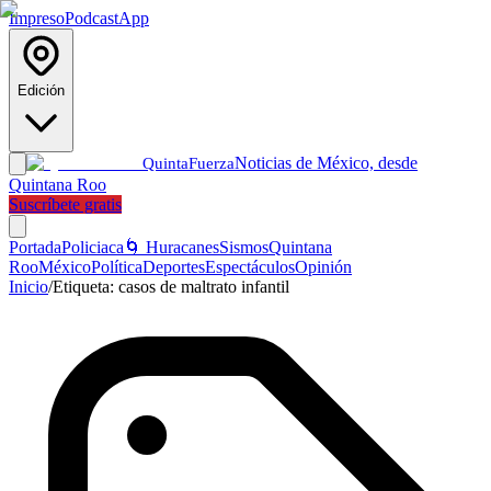
Impreso
Podcast
App
Edición
Noticias de México, desde
Quinta
Fuerza
Quintana Roo
Suscríbete gratis
Portada
Policiaca
🌀 Huracanes
Sismos
Quintana
Roo
México
Política
Deportes
Espectáculos
Opinión
Inicio
/
Etiqueta:
casos de maltrato infantil