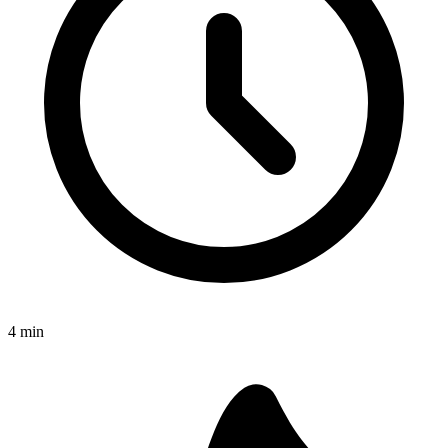
4
min