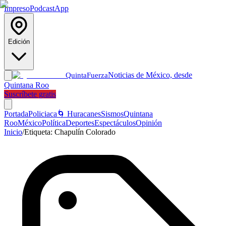
Impreso
Podcast
App
Edición
Noticias de México, desde
Quinta
Fuerza
Quintana Roo
Suscríbete gratis
Portada
Policiaca
🌀 Huracanes
Sismos
Quintana
Roo
México
Política
Deportes
Espectáculos
Opinión
Inicio
/
Etiqueta:
Chapulín Colorado