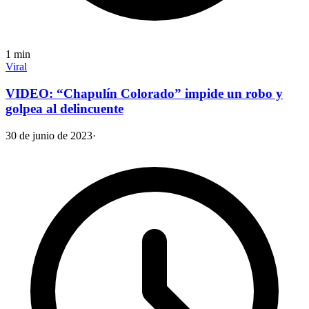
1
min
Viral
VIDEO: “Chapulín Colorado” impide un robo y
golpea al delincuente
30 de junio de 2023
·