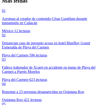
Más leídas
01
Asesinan al creador de contenido César Gastélum durante
transmisión en Culiacán
México
·
12
lecturas
02
Denuncian caso de presunto acoso en hotel BlueBay Grand
Esmeralda de Playa del Carmen
Playa del Carmen
·
596
lecturas
03
Fallece trabajador de Xcaret en accidente en tramo de Playa del
Carmen a Puerto Morelos
Playa del Carmen
·
623
lecturas
04
Reportan a 23 personas desaparecidas en Quintana Roo
Quintana Roo
·
421
lecturas
05