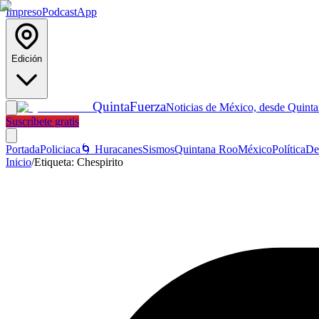
Impreso
Podcast
App
Edición
Quinta
Fuerza
Noticias de México, desde Quint
Suscríbete gratis
Portada
Policiaca
🌀 Huracanes
Sismos
Quintana Roo
México
Política
De
Inicio
/
Etiqueta:
Chespirito