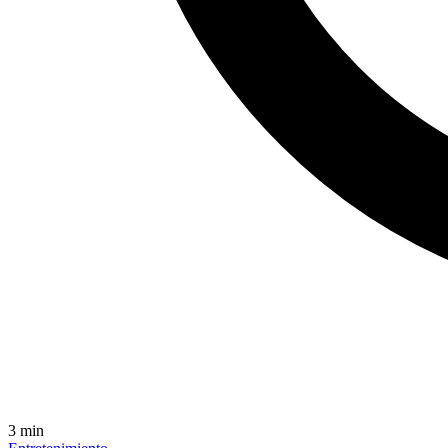
3
min