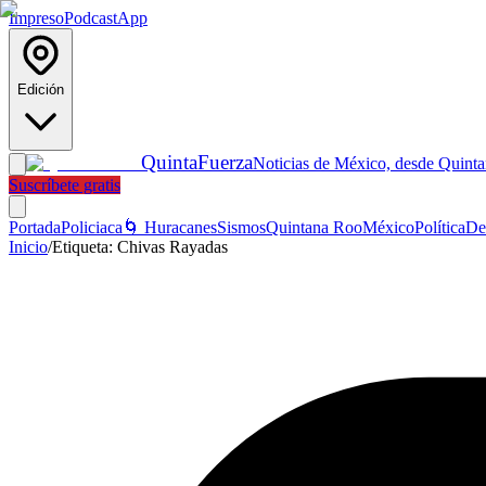
Impreso
Podcast
App
Edición
Quinta
Fuerza
Noticias de México, desde Quint
Suscríbete gratis
Portada
Policiaca
🌀 Huracanes
Sismos
Quintana Roo
México
Política
De
Inicio
/
Etiqueta:
Chivas Rayadas