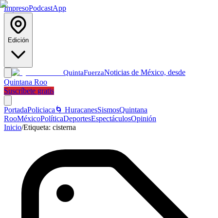
Impreso
Podcast
App
Edición
Noticias de México, desde
Quinta
Fuerza
Quintana Roo
Suscríbete gratis
Portada
Policiaca
🌀 Huracanes
Sismos
Quintana
Roo
México
Política
Deportes
Espectáculos
Opinión
Inicio
/
Etiqueta:
cisterna