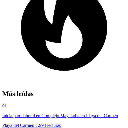
Más leídas
01
Inicia paro laboral en Complejo Mayakoba en Playa del Carmen
Playa del Carmen
·
1,994
lecturas