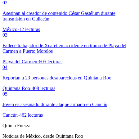
02
Asesinan al creador de contenido César Gastélum durante
transmisión en Culiacán
México
·
12
lecturas
03
Fallece trabajador de Xcaret en accidente en tramo de Playa del
Carmen a Puerto Morelos
Playa del Carmen
·
605
lecturas
04
Reportan a 23 personas desaparecidas en Quintana Roo
Quintana Roo
·
408
lecturas
05
Joven es asesinado durante ataque armado en Cancún
Cancún
·
462
lecturas
Quinta Fuerza
Noticias de México, desde Quintana Roo