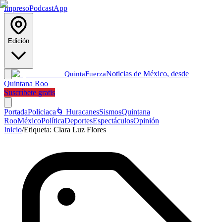
Impreso
Podcast
App
Edición
Noticias de México, desde
Quinta
Fuerza
Quintana Roo
Suscríbete gratis
Portada
Policiaca
🌀 Huracanes
Sismos
Quintana
Roo
México
Política
Deportes
Espectáculos
Opinión
Inicio
/
Etiqueta:
Clara Luz Flores