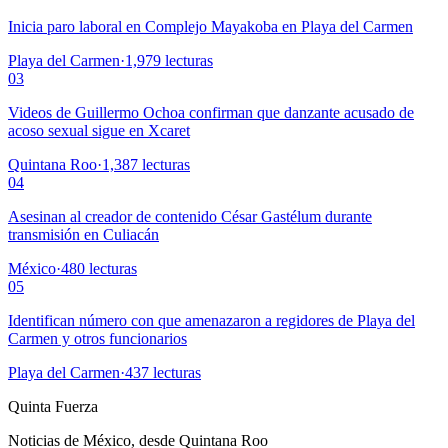
Inicia paro laboral en Complejo Mayakoba en Playa del Carmen
Playa del Carmen
·
1,979
lecturas
03
Videos de Guillermo Ochoa confirman que danzante acusado de
acoso sexual sigue en Xcaret
Quintana Roo
·
1,387
lecturas
04
Asesinan al creador de contenido César Gastélum durante
transmisión en Culiacán
México
·
480
lecturas
05
Identifican número con que amenazaron a regidores de Playa del
Carmen y otros funcionarios
Playa del Carmen
·
437
lecturas
Quinta Fuerza
Noticias de México, desde Quintana Roo