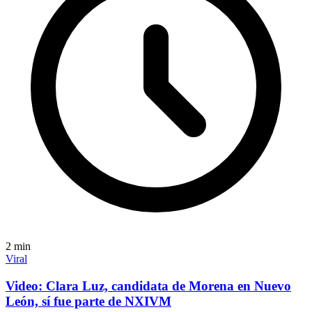
2
min
Viral
Video: Clara Luz, candidata de Morena en Nuevo
León, sí fue parte de NXIVM