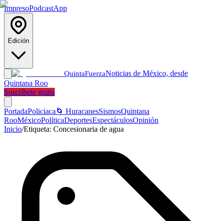
Impreso
Podcast
App
Edición
Noticias de México, desde
Quinta
Fuerza
Quintana Roo
Suscríbete gratis
Portada
Policiaca
🌀 Huracanes
Sismos
Quintana
Roo
México
Política
Deportes
Espectáculos
Opinión
Inicio
/
Etiqueta:
Concesionaria de agua