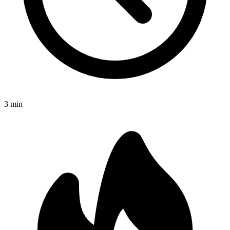
3
min