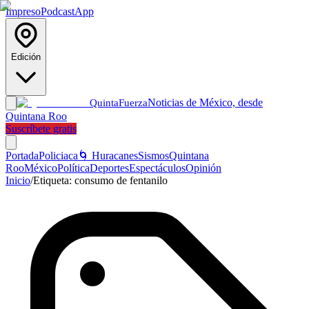
Impreso
Podcast
App
Edición
Noticias de México, desde
Quinta
Fuerza
Quintana Roo
Suscríbete gratis
Portada
Policiaca
🌀 Huracanes
Sismos
Quintana
Roo
México
Política
Deportes
Espectáculos
Opinión
Inicio
/
Etiqueta:
consumo de fentanilo