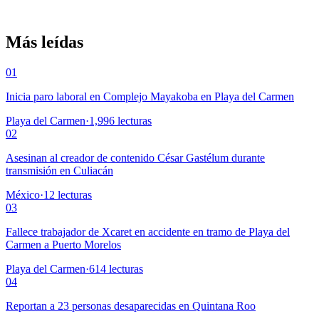
Más leídas
01
Inicia paro laboral en Complejo Mayakoba en Playa del Carmen
Playa del Carmen
·
1,996
lecturas
02
Asesinan al creador de contenido César Gastélum durante
transmisión en Culiacán
México
·
12
lecturas
03
Fallece trabajador de Xcaret en accidente en tramo de Playa del
Carmen a Puerto Morelos
Playa del Carmen
·
614
lecturas
04
Reportan a 23 personas desaparecidas en Quintana Roo