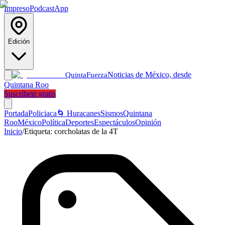
Impreso
Podcast
App
Edición
Noticias de México, desde
Quinta
Fuerza
Quintana Roo
Suscríbete gratis
Portada
Policiaca
🌀 Huracanes
Sismos
Quintana
Roo
México
Política
Deportes
Espectáculos
Opinión
Inicio
/
Etiqueta:
corcholatas de la 4T