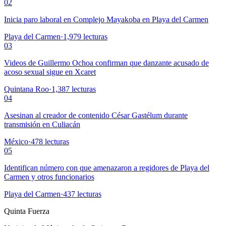
02
Inicia paro laboral en Complejo Mayakoba en Playa del Carmen
Playa del Carmen
·
1,979
lecturas
03
Videos de Guillermo Ochoa confirman que danzante acusado de
acoso sexual sigue en Xcaret
Quintana Roo
·
1,387
lecturas
04
Asesinan al creador de contenido César Gastélum durante
transmisión en Culiacán
México
·
478
lecturas
05
Identifican número con que amenazaron a regidores de Playa del
Carmen y otros funcionarios
Playa del Carmen
·
437
lecturas
Quinta Fuerza