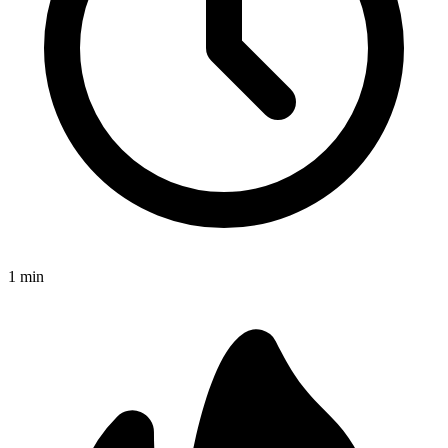
1
min