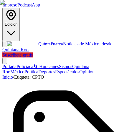
Impreso
Podcast
App
Edición
Noticias de México, desde
Quinta
Fuerza
Quintana Roo
Suscríbete gratis
Portada
Policiaca
🌀 Huracanes
Sismos
Quintana
Roo
México
Política
Deportes
Espectáculos
Opinión
Inicio
/
Etiqueta:
CPTQ