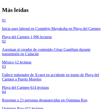
Más leídas
01
Inicia paro laboral en Complejo Mayakoba en Playa del Carmen
Playa del Carmen
·
1,996
lecturas
02
Asesinan al creador de contenido César Gastélum durante
transmisión en Culiacán
México
·
12
lecturas
03
Fallece trabajador de Xcaret en accidente en tramo de Playa del
Carmen a Puerto Morelos
Playa del Carmen
·
614
lecturas
04
Reportan a 23 personas desaparecidas en Quintana Roo
Quintana Roo
·
415
lecturas