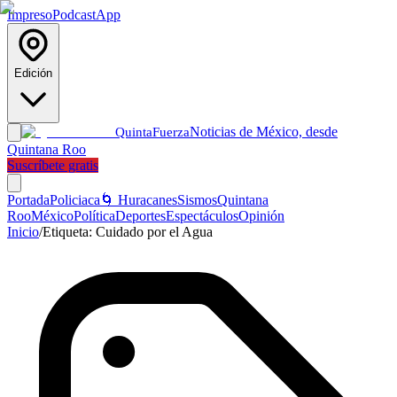
Impreso
Podcast
App
Edición
Noticias de México, desde
Quinta
Fuerza
Quintana Roo
Suscríbete gratis
Portada
Policiaca
🌀 Huracanes
Sismos
Quintana
Roo
México
Política
Deportes
Espectáculos
Opinión
Inicio
/
Etiqueta:
Cuidado por el Agua