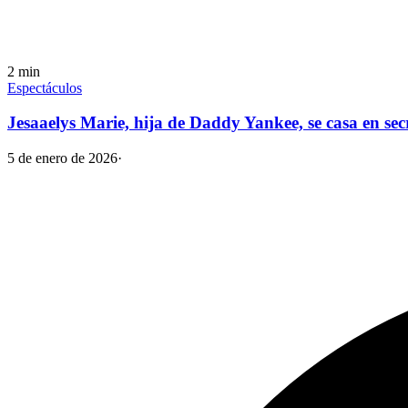
2
min
Espectáculos
Jesaaelys Marie, hija de Daddy Yankee, se casa en secr
5 de enero de 2026
·