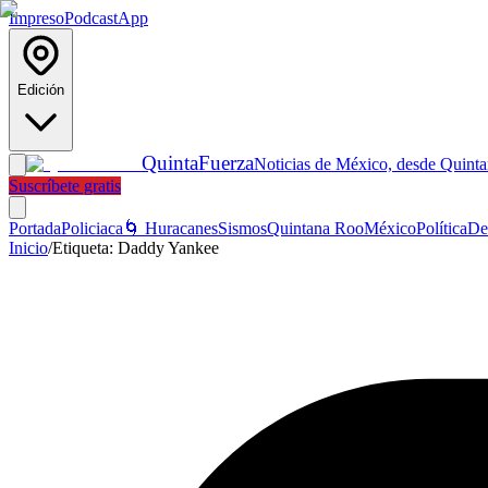
Impreso
Podcast
App
Edición
Quinta
Fuerza
Noticias de México, desde Quint
Suscríbete gratis
Portada
Policiaca
🌀 Huracanes
Sismos
Quintana Roo
México
Política
De
Inicio
/
Etiqueta:
Daddy Yankee