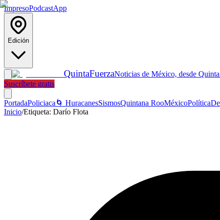
Impreso
Podcast
App
Edición
Quinta
Fuerza
Noticias de México, desde Quint
Suscríbete gratis
Portada
Policiaca
🌀 Huracanes
Sismos
Quintana Roo
México
Política
De
Inicio
/
Etiqueta:
Darío Flota