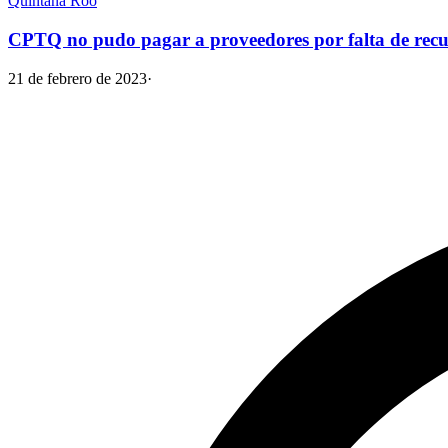
Quintana Roo
CPTQ no pudo pagar a proveedores por falta de recurs
21 de febrero de 2023
·