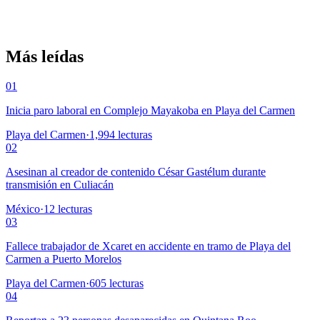
Más leídas
01
Inicia paro laboral en Complejo Mayakoba en Playa del Carmen
Playa del Carmen
·
1,994
lecturas
02
Asesinan al creador de contenido César Gastélum durante
transmisión en Culiacán
México
·
12
lecturas
03
Fallece trabajador de Xcaret en accidente en tramo de Playa del
Carmen a Puerto Morelos
Playa del Carmen
·
605
lecturas
04