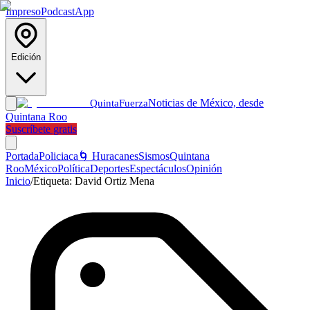
Impreso
Podcast
App
Edición
Noticias de México, desde
Quinta
Fuerza
Quintana Roo
Suscríbete gratis
Portada
Policiaca
🌀 Huracanes
Sismos
Quintana
Roo
México
Política
Deportes
Espectáculos
Opinión
Inicio
/
Etiqueta:
David Ortiz Mena