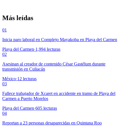
Más leídas
01
Inicia paro laboral en Complejo Mayakoba en Playa del Carmen
Playa del Carmen
·
1,994
lecturas
02
Asesinan al creador de contenido César Gastélum durante
transmisión en Culiacán
México
·
12
lecturas
03
Fallece trabajador de Xcaret en accidente en tramo de Playa del
Carmen a Puerto Morelos
Playa del Carmen
·
605
lecturas
04
Reportan a 23 personas desaparecidas en Quintana Roo