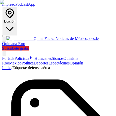
Impreso
Podcast
App
Edición
Noticias de México, desde
Quinta
Fuerza
Quintana Roo
Suscríbete gratis
Portada
Policiaca
🌀 Huracanes
Sismos
Quintana
Roo
México
Política
Deportes
Espectáculos
Opinión
Inicio
/
Etiqueta:
defensa aérea