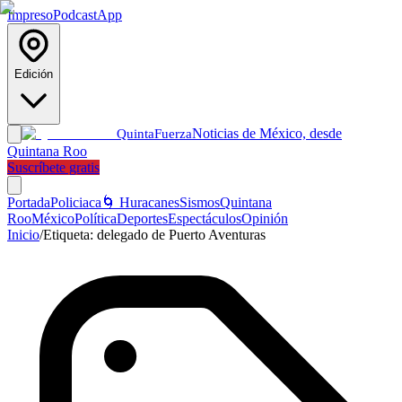
Impreso
Podcast
App
Edición
Noticias de México, desde
Quinta
Fuerza
Quintana Roo
Suscríbete gratis
Portada
Policiaca
🌀 Huracanes
Sismos
Quintana
Roo
México
Política
Deportes
Espectáculos
Opinión
Inicio
/
Etiqueta:
delegado de Puerto Aventuras