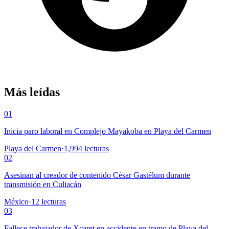
Más leídas
01
Inicia paro laboral en Complejo Mayakoba en Playa del Carmen
Playa del Carmen
·
1,994
lecturas
02
Asesinan al creador de contenido César Gastélum durante
transmisión en Culiacán
México
·
12
lecturas
03
Fallece trabajador de Xcaret en accidente en tramo de Playa del