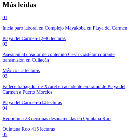
Más leídas
01
Inicia paro laboral en Complejo Mayakoba en Playa del Carmen
Playa del Carmen
·
1,996
lecturas
02
Asesinan al creador de contenido César Gastélum durante
transmisión en Culiacán
México
·
12
lecturas
03
Fallece trabajador de Xcaret en accidente en tramo de Playa del
Carmen a Puerto Morelos
Playa del Carmen
·
614
lecturas
04
Reportan a 23 personas desaparecidas en Quintana Roo
Quintana Roo
·
415
lecturas
05