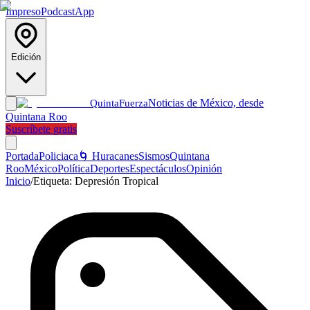
Impreso
Podcast
App
Edición
Noticias de México, desde
Quinta
Fuerza
Quintana Roo
Suscríbete gratis
Portada
Policiaca
🌀 Huracanes
Sismos
Quintana
Roo
México
Política
Deportes
Espectáculos
Opinión
Inicio
/
Etiqueta:
Depresión Tropical