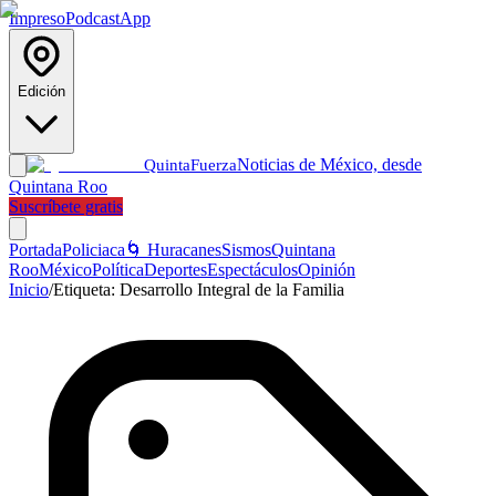
Impreso
Podcast
App
Edición
Noticias de México, desde
Quinta
Fuerza
Quintana Roo
Suscríbete gratis
Portada
Policiaca
🌀 Huracanes
Sismos
Quintana
Roo
México
Política
Deportes
Espectáculos
Opinión
Inicio
/
Etiqueta:
Desarrollo Integral de la Familia