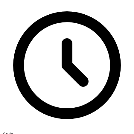
3
min