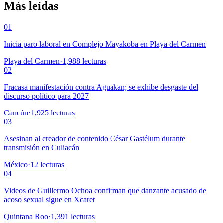
Más leídas
01
Inicia paro laboral en Complejo Mayakoba en Playa del Carmen
Playa del Carmen
·
1,988
lecturas
02
Fracasa manifestación contra Aguakan; se exhibe desgaste del
discurso político para 2027
Cancún
·
1,925
lecturas
03
Asesinan al creador de contenido César Gastélum durante
transmisión en Culiacán
México
·
12
lecturas
04
Videos de Guillermo Ochoa confirman que danzante acusado de
acoso sexual sigue en Xcaret
Quintana Roo
·
1,391
lecturas