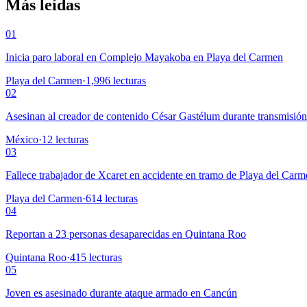
Más leídas
01
Inicia paro laboral en Complejo Mayakoba en Playa del Carmen
Playa del Carmen
·
1,996
lecturas
02
Asesinan al creador de contenido César Gastélum durante transmisió
México
·
12
lecturas
03
Fallece trabajador de Xcaret en accidente en tramo de Playa del Car
Playa del Carmen
·
614
lecturas
04
Reportan a 23 personas desaparecidas en Quintana Roo
Quintana Roo
·
415
lecturas
05
Joven es asesinado durante ataque armado en Cancún