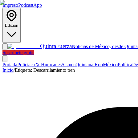
Impreso
Podcast
App
Edición
Quinta
Fuerza
Noticias de México, desde Quint
Suscríbete gratis
Portada
Policiaca
🌀 Huracanes
Sismos
Quintana Roo
México
Política
De
Inicio
/
Etiqueta:
Descarrilamiento tren