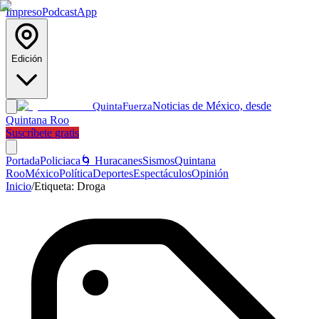
Impreso
Podcast
App
Edición
Noticias de México, desde
Quinta
Fuerza
Quintana Roo
Suscríbete gratis
Portada
Policiaca
🌀 Huracanes
Sismos
Quintana
Roo
México
Política
Deportes
Espectáculos
Opinión
Inicio
/
Etiqueta:
Droga