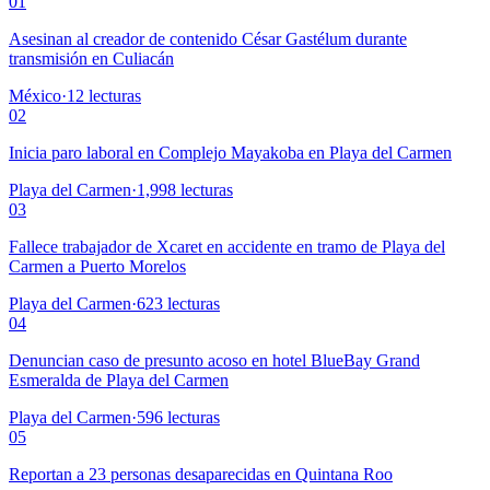
01
Asesinan al creador de contenido César Gastélum durante
transmisión en Culiacán
México
·
12
lecturas
02
Inicia paro laboral en Complejo Mayakoba en Playa del Carmen
Playa del Carmen
·
1,998
lecturas
03
Fallece trabajador de Xcaret en accidente en tramo de Playa del
Carmen a Puerto Morelos
Playa del Carmen
·
623
lecturas
04
Denuncian caso de presunto acoso en hotel BlueBay Grand
Esmeralda de Playa del Carmen
Playa del Carmen
·
596
lecturas
05
Reportan a 23 personas desaparecidas en Quintana Roo