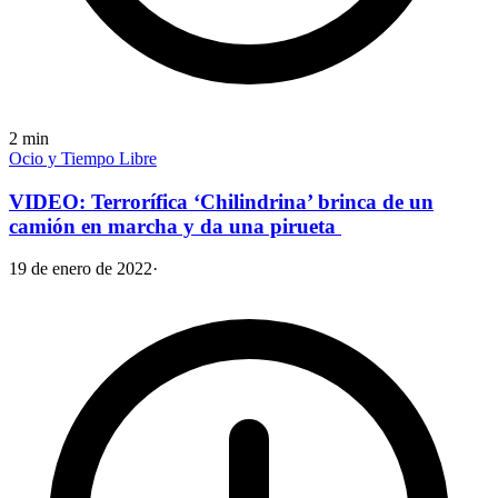
2
min
Ocio y Tiempo Libre
VIDEO: Terrorífica ‘Chilindrina’ brinca de un
camión en marcha y da una pirueta
19 de enero de 2022
·