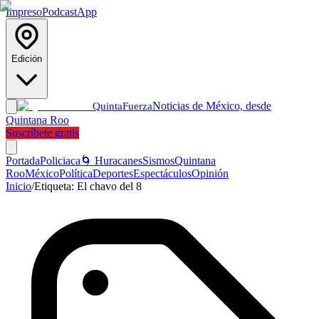
Impreso
Podcast
App
Edición
Noticias de México, desde
Quinta
Fuerza
Quintana Roo
Suscríbete gratis
Portada
Policiaca
🌀 Huracanes
Sismos
Quintana
Roo
México
Política
Deportes
Espectáculos
Opinión
Inicio
/
Etiqueta:
El chavo del 8