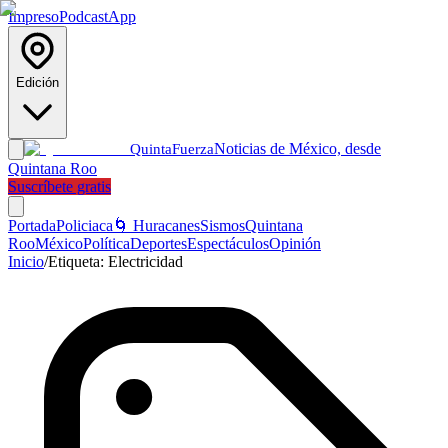
Impreso
Podcast
App
Edición
Noticias de México, desde
Quinta
Fuerza
Quintana Roo
Suscríbete gratis
Portada
Policiaca
🌀 Huracanes
Sismos
Quintana
Roo
México
Política
Deportes
Espectáculos
Opinión
Inicio
/
Etiqueta:
Electricidad