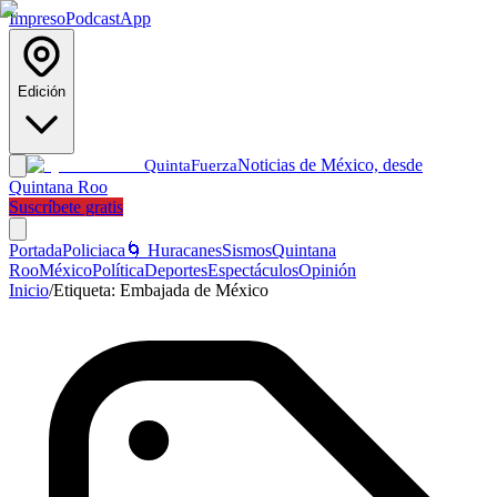
Impreso
Podcast
App
Edición
Noticias de México, desde
Quinta
Fuerza
Quintana Roo
Suscríbete gratis
Portada
Policiaca
🌀 Huracanes
Sismos
Quintana
Roo
México
Política
Deportes
Espectáculos
Opinión
Inicio
/
Etiqueta:
Embajada de México