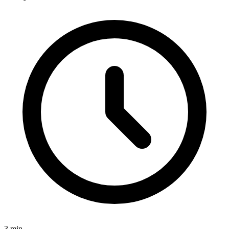
3
min