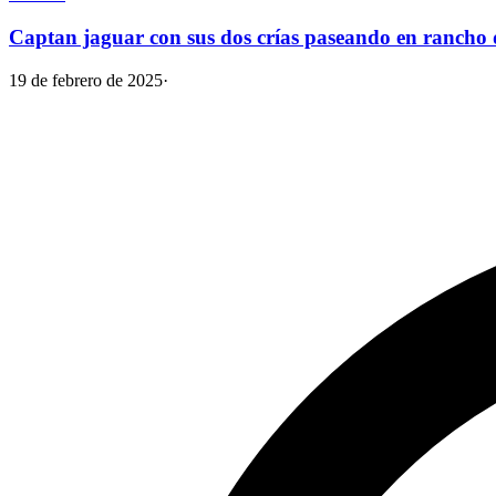
Captan jaguar con sus dos crías paseando en rancho 
19 de febrero de 2025
·