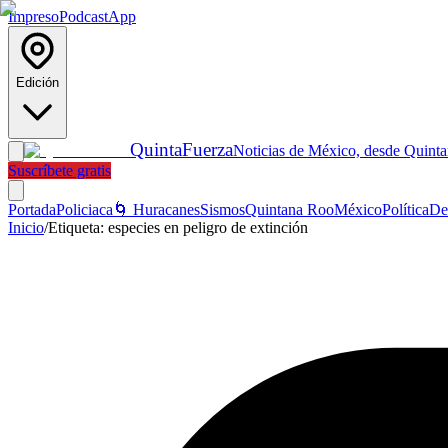
Impreso
Podcast
App
Edición
Quinta
Fuerza
Noticias de México, desde Quint
Suscríbete gratis
Portada
Policiaca
🌀 Huracanes
Sismos
Quintana Roo
México
Política
De
Inicio
/
Etiqueta:
especies en peligro de extinción