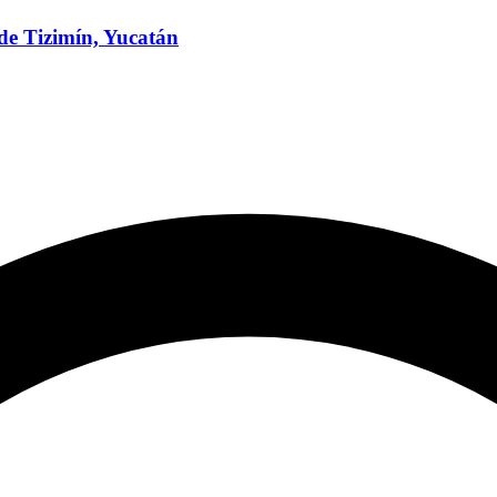
de Tizimín, Yucatán