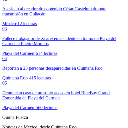
Asesinan al creador de contenido César Gastélum durante
transmisión en Culiacán
México
·
12
lecturas
03
Fallece trabajador de Xcaret en accidente en tramo de Playa del
Carmen a Puerto Morelos
Playa del Carmen
·
614
lecturas
04
Reportan a 23 personas desaparecidas en Quintana Roo
Quintana Roo
·
415
lecturas
05
Denuncian caso de presunto acoso en hotel BlueBay Grand
Esmeralda de Playa del Carmen
Playa del Carmen
·
560
lecturas
Quinta Fuerza
Noticias de México, desde Quintana Roo