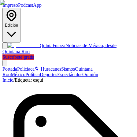
Impreso
Podcast
App
Edición
Noticias de México, desde
Quinta
Fuerza
Quintana Roo
Suscríbete gratis
Portada
Policiaca
🌀 Huracanes
Sismos
Quintana
Roo
México
Política
Deportes
Espectáculos
Opinión
Inicio
/
Etiqueta:
esquí