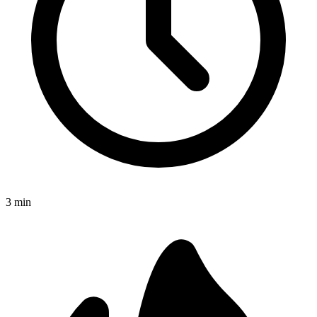
3
min