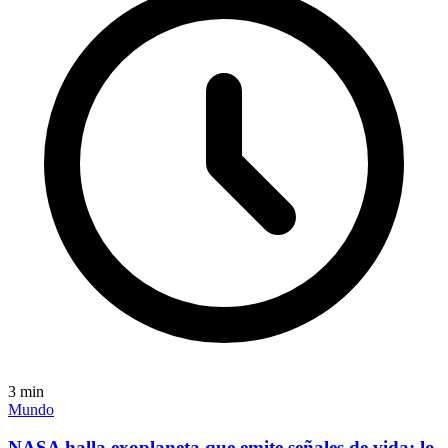
3
min
Mundo
NASA halla exoplaneta que emite señales de vida; lo