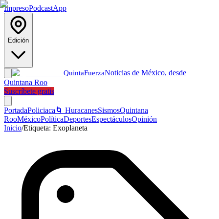
Impreso
Podcast
App
Edición
Noticias de México, desde
Quinta
Fuerza
Quintana Roo
Suscríbete gratis
Portada
Policiaca
🌀 Huracanes
Sismos
Quintana
Roo
México
Política
Deportes
Espectáculos
Opinión
Inicio
/
Etiqueta:
Exoplaneta