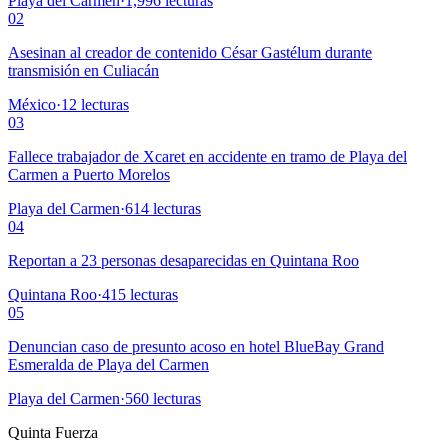
Playa del Carmen
·
1,996
lecturas
02
Asesinan al creador de contenido César Gastélum durante
transmisión en Culiacán
México
·
12
lecturas
03
Fallece trabajador de Xcaret en accidente en tramo de Playa del
Carmen a Puerto Morelos
Playa del Carmen
·
614
lecturas
04
Reportan a 23 personas desaparecidas en Quintana Roo
Quintana Roo
·
415
lecturas
05
Denuncian caso de presunto acoso en hotel BlueBay Grand
Esmeralda de Playa del Carmen
Playa del Carmen
·
560
lecturas
Quinta Fuerza