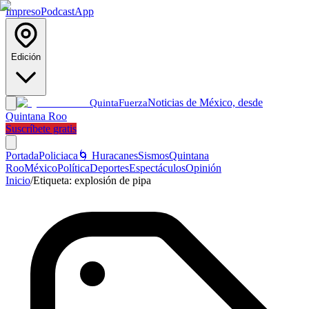
Impreso
Podcast
App
Edición
Noticias de México, desde
Quinta
Fuerza
Quintana Roo
Suscríbete gratis
Portada
Policiaca
🌀 Huracanes
Sismos
Quintana
Roo
México
Política
Deportes
Espectáculos
Opinión
Inicio
/
Etiqueta:
explosión de pipa