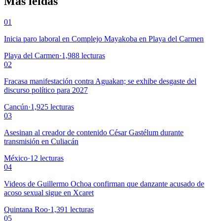
Más leídas
01
Inicia paro laboral en Complejo Mayakoba en Playa del Carmen
Playa del Carmen
·
1,988
lecturas
02
Fracasa manifestación contra Aguakan; se exhibe desgaste del
discurso político para 2027
Cancún
·
1,925
lecturas
03
Asesinan al creador de contenido César Gastélum durante
transmisión en Culiacán
México
·
12
lecturas
04
Videos de Guillermo Ochoa confirman que danzante acusado de
acoso sexual sigue en Xcaret
Quintana Roo
·
1,391
lecturas
05