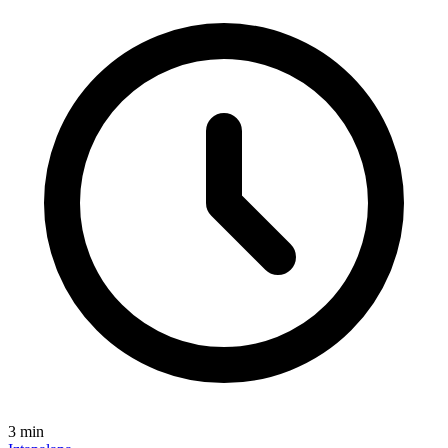
3
min