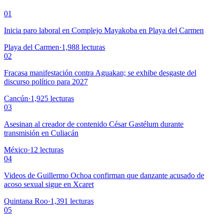
01
Inicia paro laboral en Complejo Mayakoba en Playa del Carmen
Playa del Carmen
·
1,988
lecturas
02
Fracasa manifestación contra Aguakan; se exhibe desgaste del
discurso político para 2027
Cancún
·
1,925
lecturas
03
Asesinan al creador de contenido César Gastélum durante
transmisión en Culiacán
México
·
12
lecturas
04
Videos de Guillermo Ochoa confirman que danzante acusado de
acoso sexual sigue en Xcaret
Quintana Roo
·
1,391
lecturas
05