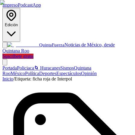
Impreso
Podcast
App
Edición
Noticias de México, desde
Quinta
Fuerza
Quintana Roo
Suscríbete gratis
Portada
Policiaca
🌀 Huracanes
Sismos
Quintana
Roo
México
Política
Deportes
Espectáculos
Opinión
Inicio
/
Etiqueta:
ficha roja de Interpol