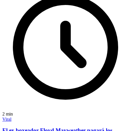
2
min
Viral
El ex boxeador Floyd Mayweather pagará los