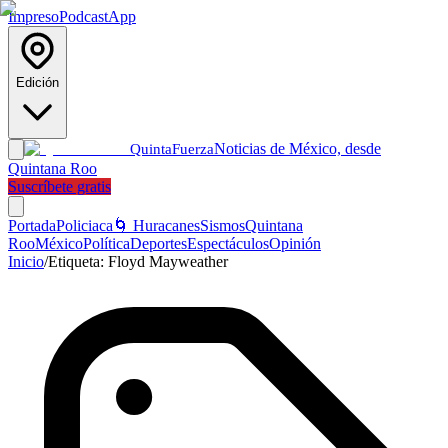
Impreso
Podcast
App
Edición
Noticias de México, desde
Quinta
Fuerza
Quintana Roo
Suscríbete gratis
Portada
Policiaca
🌀 Huracanes
Sismos
Quintana
Roo
México
Política
Deportes
Espectáculos
Opinión
Inicio
/
Etiqueta:
Floyd Mayweather