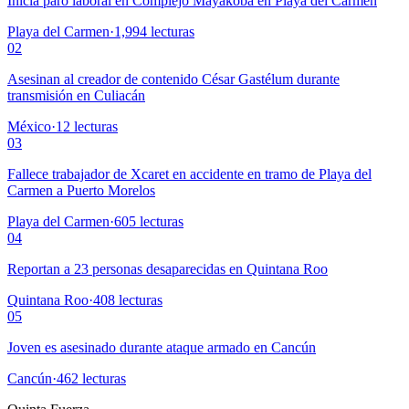
Inicia paro laboral en Complejo Mayakoba en Playa del Carmen
Playa del Carmen
·
1,994
lecturas
02
Asesinan al creador de contenido César Gastélum durante
transmisión en Culiacán
México
·
12
lecturas
03
Fallece trabajador de Xcaret en accidente en tramo de Playa del
Carmen a Puerto Morelos
Playa del Carmen
·
605
lecturas
04
Reportan a 23 personas desaparecidas en Quintana Roo
Quintana Roo
·
408
lecturas
05
Joven es asesinado durante ataque armado en Cancún
Cancún
·
462
lecturas