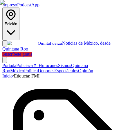
Impreso
Podcast
App
Edición
Noticias de México, desde
Quinta
Fuerza
Quintana Roo
Suscríbete gratis
Portada
Policiaca
🌀 Huracanes
Sismos
Quintana
Roo
México
Política
Deportes
Espectáculos
Opinión
Inicio
/
Etiqueta:
FMI