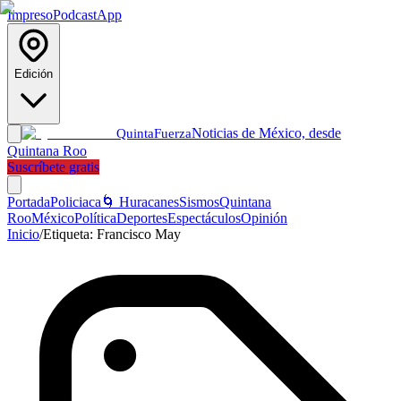
Impreso
Podcast
App
Edición
Noticias de México, desde
Quinta
Fuerza
Quintana Roo
Suscríbete gratis
Portada
Policiaca
🌀 Huracanes
Sismos
Quintana
Roo
México
Política
Deportes
Espectáculos
Opinión
Inicio
/
Etiqueta:
Francisco May